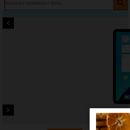
Busca por problema o tema
Diapositiva 1 de 5. Apple iPad Wifi 11 2025 - Silver - imagen 1