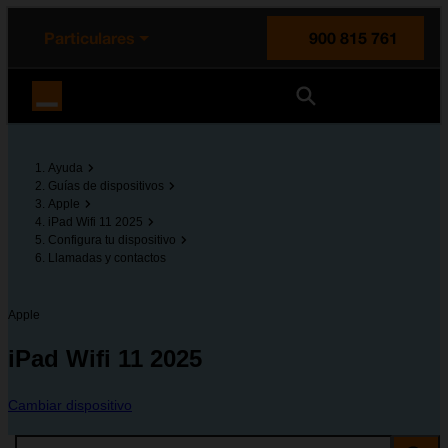
enido principal
e de la página
la cabecera
Particulares
900 815 761
Orange España
Ayuda
Guías de dispositivos
Apple
iPad Wifi 11 2025
Configura tu dispositivo
Llamadas y contactos
Apple
iPad Wifi 11 2025
Cambiar dispositivo