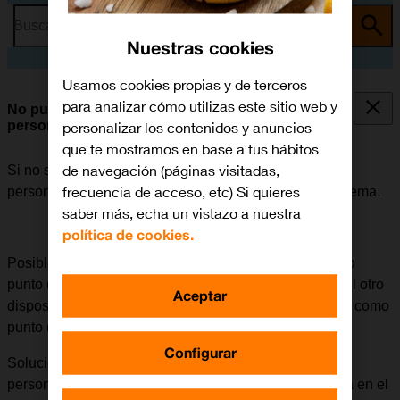
Busca por problema o tema
Nuestras cookies
Usamos cookies propias y de terceros
para analizar cómo utilizas este sitio web y
No puedo utilizar mi tablet como punto de acceso
personal
personalizar los contenidos y anuncios
que te mostramos en base a tus hábitos
de navegación (páginas visitadas,
Si no se puede utilizar la tablet como punto de acceso
frecuencia de acceso, etc) Si quieres
personal, puede haber varias causas posibles al problema.
saber más, echa un vistazo a nuestra
política de cookies.
Posible causa 1 de 1:
Para poder utilizar la tablet como
punto de acceso personal, es necesario introducir en el otro
Aceptar
dispositivo la contraseña elegida al configurar la tablet como
punto de acceso personal.
Configurar
Solución:
Verificar la contraseña del punto de acceso
personal de la tablet e introducir la contraseña correcta en el