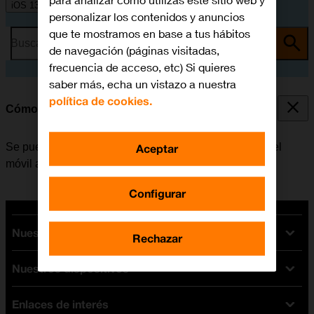
para analizar cómo utilizas este sitio web y
iOS 13.0
personalizar los contenidos y anuncios
que te mostramos en base a tus hábitos
Busca por problema o tema
de navegación (páginas visitadas,
frecuencia de acceso, etc) Si quieres
saber más, echa un vistazo a nuestra
política de cookies.
Cómo seleccionar el timbre de llamada
Se puede seleccionar el timbre de llamada que emite el
Aceptar
móvil al recibir una llamada.
Configurar
Nuestras tarifas
Rechazar
Nuestros dispositivos
Tarifas Orange
Tarifas fibra y móvil
Enlaces de interés
Ofertas en móviles
Tarifas móviles