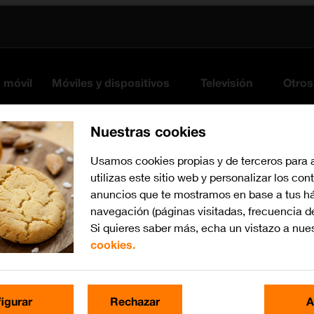
s móvil
Móviles y dispositivos
Televisión
Otros
Nuestras cookies
Usamos cookies propias y de terceros para 
utilizas este sitio web y personalizar los con
anuncios que te mostramos en base a tus há
navegación (páginas visitadas, frecuencia d
Si quieres saber más, echa un vistazo a nue
cookies.
iOS 13.0
Busca por problema o te
igurar
Rechazar
A