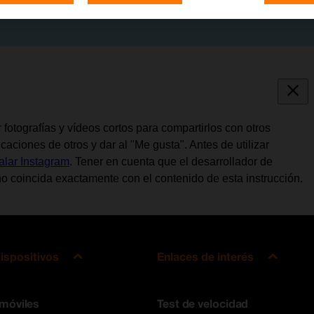
fotografías y vídeos cortos para compartirlos con otros
aciones de otros y dar al "Me gusta". Antes de utilizar
talar Instagram
. Tener en cuenta que el desarrollador de
o coincida exactamente con el contenido de esta instrucción.
ispositivos
Enlaces de interés
 móviles
Test de velocidad