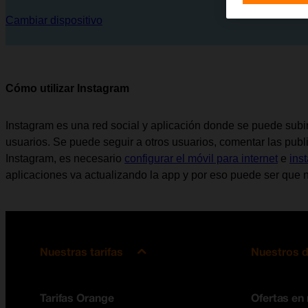
Cambiar dispositivo
Cómo utilizar Instagram
Instagram es una red social y aplicación donde se puede subir 
usuarios. Se puede seguir a otros usuarios, comentar las public
Instagram, es necesario
configurar el móvil para internet
e
ins
aplicaciones va actualizando la app y por eso puede ser que n
Nuestras tarifas
Nuestros d
Tarifas Orange
Ofertas en