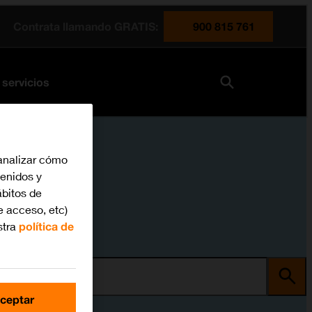
Contrata llamando GRATIS:
900 815 761
 servicios
analizar cómo
tenidos y
bitos de
e acceso, etc)
stra
política de
ma
ceptar