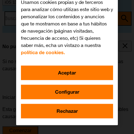
Usamos cookies propias y de terceros
iOS 13.0
para analizar cómo utilizas este sitio web y
personalizar los contenidos y anuncios
Busca por problema o tema
que te mostramos en base a tus hábitos
de navegación (páginas visitadas,
frecuencia de acceso, etc) Si quieres
saber más, echa un vistazo a nuestra
No puedo enviar ni recibir SMS
política de cookies.
Si no se puede enviar ni recibir SMS, puede haber varias
causas posibles al problema.
Aceptar
Configurar
Iniciar la guía para solucionar tu problema
Esta guía te va a conducir a través de una serie de posibles
Rechazar
causas y soluciones al problema.
Comenzar