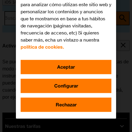
iOS 14.0
para analizar cómo utilizas este sitio web y
personalizar los contenidos y anuncios
que te mostramos en base a tus hábitos
Busca por problema o tema
de navegación (páginas visitadas,
frecuencia de acceso, etc) Si quieres
saber más, echa un vistazo a nuestra
Activar o desactivar el modo de avión
política de cookies.
Se pueden interrumpir todas las conexiones inalámbricas de
Aceptar
modo que el móvil no interfiere, por ejemplo, con los
instrumentos de un avión o el equipo de un hospital. Se
pueden seguir utilizando algunas funciones del móvil
Configurar
cuando el modo de avión está activado, pero no se podrá,
por ejemplo, enviar mensajes ni realizar llamadas.
Rechazar
Nuestras tarifas