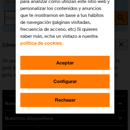
para analizar cómo utilizas este sitio web y
iOS 14.0
personalizar los contenidos y anuncios
que te mostramos en base a tus hábitos
Busca por problema o tema
de navegación (páginas visitadas,
frecuencia de acceso, etc) Si quieres
saber más, echa un vistazo a nuestra
política de cookies.
Cómo llamar a un contacto de la guía
Se puede llamar a un contacto, cogiendo el número de la
Aceptar
guía del móvil. Para poder llamar a un contacto desde la
guía, es necesario
crear un contacto en la guía del móvil
.
Configurar
Rechazar
Nuestras tarifas
Nuestros dispositivos
Tarifas Orange
Tarifas fibra y móvil