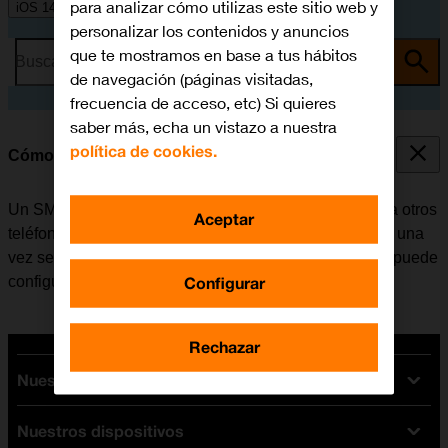
para analizar cómo utilizas este sitio web y
iOS 14.0
personalizar los contenidos y anuncios
que te mostramos en base a tus hábitos
Busca por problema o tema
de navegación (páginas visitadas,
frecuencia de acceso, etc) Si quieres
saber más, echa un vistazo a nuestra
política de cookies.
Cómo configurar el móvil para SMS
Un SMS es un mensaje de texto que se puede enviar a otros
Aceptar
teléfonos móviles. El móvil puede enviar y recibir SMS una
vez se ha insertado la tarjeta SIM. Si no es el caso, se puede
Configurar
configurar el móvil para SMS de forma manual.
Rechazar
Nuestras tarifas
Nuestros dispositivos
Tarifas Orange