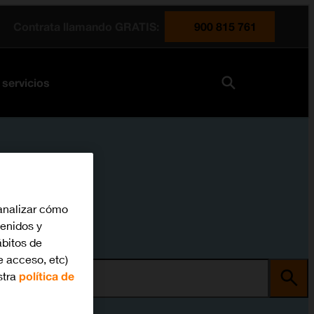
Contrata llamando GRATIS:
900 815 761
 servicios
analizar cómo
tenidos y
bitos de
e acceso, etc)
stra
política de
ma