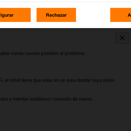
igurar
Rechazar
A
 haber varias causas posibles al problema.
Fi, el móvil tiene que estar en un área donde haya redes
les e intentar establecer conexión de nuevo.