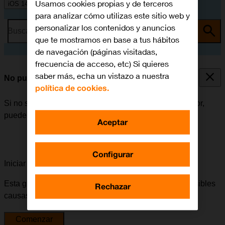
Usamos cookies propias y de terceros
iOS 14.0
para analizar cómo utilizas este sitio web y
personalizar los contenidos y anuncios
Busca por problema o tema
que te mostramos en base a tus hábitos
de navegación (páginas visitadas,
frecuencia de acceso, etc) Si quieres
saber más, echa un vistazo a nuestra
No puedo escuchar los mensajes del contestador
política de cookies.
Si no se pueden escuchar los mensajes del contestador,
puede haber varias causas posibles al problema.
Aceptar
Configurar
Iniciar la guía para solucionar tu problema
Esta guía te va a conducir a través de una serie de posibles
Rechazar
causas y soluciones al problema.
Comenzar