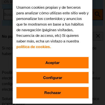
iOS 14.0
Usamos cookies propias y de terceros
para analizar cómo utilizas este sitio web y
Busca por problema o tema
personalizar los contenidos y anuncios
que te mostramos en base a tus hábitos
de navegación (páginas visitadas,
frecuencia de acceso, etc) Si quieres
No puedo enviar ni recibir correo electrónico
saber más, echa un vistazo a nuestra
política de cookies.
Si no se puede enviar ni recibir correo electrónico, puede
haber varias causas posibles al problema.
Aceptar
Posible causa 1 de 3:
Para poder enviar y recibir correo
Configurar
electrónico a través de POP3/IMAP, el móvil tiene que estar
configurado correctamente para este tipo de correo
electrónico.
Rechazar
Solución:
Cómo configurar el móvil para correo electrónico
POP3 e IMAP.