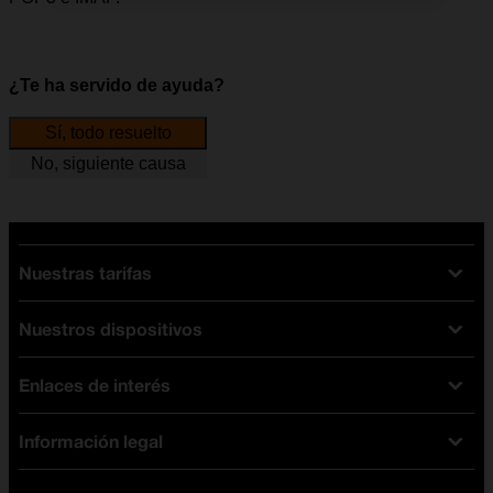
¿Te ha servido de ayuda?
Sí, todo resuelto
No, siguiente causa
Nuestras tarifas
Nuestros dispositivos
Tarifas Orange
Tarifas fibra y móvil
Enlaces de interés
Ofertas en móviles
Tarifas móviles
iPhone
Tarifas internet y fibra
Información legal
Test de velocidad
PlayStation 5
Tarifas de tarjeta prepago
Buscador de tiendas
Móviles Samsung