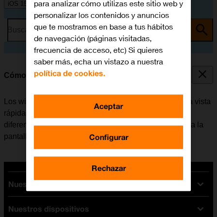
para analizar cómo utilizas este sitio web y
iOS 15.0
personalizar los contenidos y anuncios
que te mostramos en base a tus hábitos
Busca por problema o tema
de navegación (páginas visitadas,
frecuencia de acceso, etc) Si quieres
saber más, echa un vistazo a nuestra
política de cookies.
Cómo utilizar los widgets
Los widgets del móvil se pueden utilizar para tener una vista
Aceptar
rápida de las apps favoritas. Es posible elegir entre
diferentes tamaños de widgets, agruparlos y añadirlos a la
Configurar
pantalla de inicio.
Rechazar
Nuestras tarifas
Nuestros dispositivos
Tarifas Orange