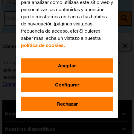
para analizar cómo utilizas este sitio web y
iOS 15.0
personalizar los contenidos y anuncios
que te mostramos en base a tus hábitos
Busca por problema o tema
de navegación (páginas visitadas,
frecuencia de acceso, etc) Si quieres
saber más, echa un vistazo a nuestra
política de cookies.
Cómo instalar Instagram
Para poder utilizar Instagram, es necesario instalar esta
Aceptar
aplicación en el móvil. Antes de instalar Instagram, es
necesario
configurar el móvil para internet
y
activar la
Configurar
Cuenta de Apple en el móvil
.
Rechazar
Nuestras tarifas
Nuestros dispositivos
Tarifas Orange