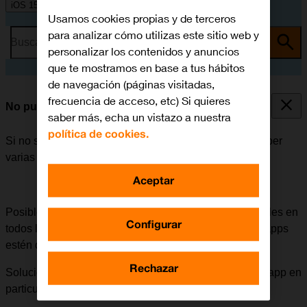
iOS 15.0
Usamos cookies propias y de terceros
para analizar cómo utilizas este sitio web y
Busca por problema o tema
personalizar los contenidos y anuncios
que te mostramos en base a tus hábitos
de navegación (páginas visitadas,
frecuencia de acceso, etc) Si quieres
No puedo instalar una app
saber más, echa un vistazo a nuestra
política de cookies.
Si no se puede instalar una app en el móvil, puede haber
varias causas posibles al problema.
Aceptar
Posible causa 1 de 3:
Algunas apps no están disponibles en
Configurar
todos los países. También puede ser que las mismas apps
estén disponibles en momentos diferentes.
Rechazar
Solución:
Buscar apps parecidas o esperar a que esa app en
particular esté disponible en el país.