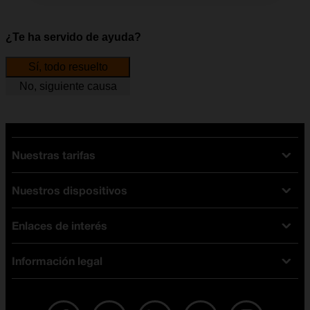
¿Te ha servido de ayuda?
Sí, todo resuelto
No, siguiente causa
Nuestras tarifas
Nuestros dispositivos
Tarifas Orange
Tarifas fibra y móvil
Enlaces de interés
Ofertas en móviles
Tarifas móviles
iPhone
Tarifas internet y fibra
Información legal
Test de velocidad
PlayStation 5
Tarifas de tarjeta prepago
Buscador de tiendas
Móviles Samsung
Tarifas datos ilimitados
Aviso legal
Live Shopping
Ofertas en tablets