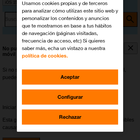
Usamos cookies propias y de terceros
iOS 15.0
para analizar cómo utilizas este sitio web y
personalizar los contenidos y anuncios
Busca por problema o tema
que te mostramos en base a tus hábitos
de navegación (páginas visitadas,
frecuencia de acceso, etc) Si quieres
saber más, echa un vistazo a nuestra
No puedo utilizar la conexión de internet de mi
móvil
política de cookies.
Si no se puede utilizar la conexión de internet del móvil,
Aceptar
puede haber varias causas posibles al problema.
Configurar
Iniciar la guía para solucionar tu problema
Rechazar
Esta guía te va a conducir a través de una serie de posibles
causas y soluciones al problema.