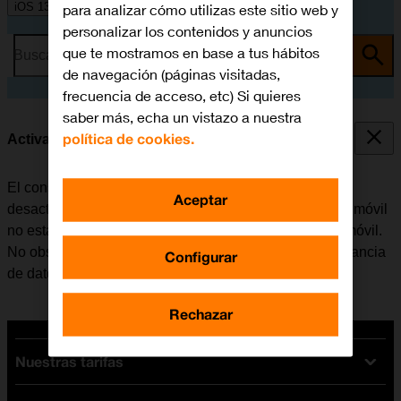
iOS 13.1
para analizar cómo utilizas este sitio web y
personalizar los contenidos y anuncios
que te mostramos en base a tus hábitos
Busca por problema o tema
de navegación (páginas visitadas,
frecuencia de acceso, etc) Si quieres
saber más, echa un vistazo a nuestra
política de cookies.
Activar o desactivar la itinerancia de datos
El consumo de datos en el extranjero se puede limitar,
Aceptar
desactivando la itinerancia de datos. Haciendo esto el móvil
no establece conexión con internet a través de la red móvil.
No obstante, se puede utilizar el Wi-Fi aunque la itinerancia
Configurar
de datos esté desactivada.
Rechazar
Nuestras tarifas