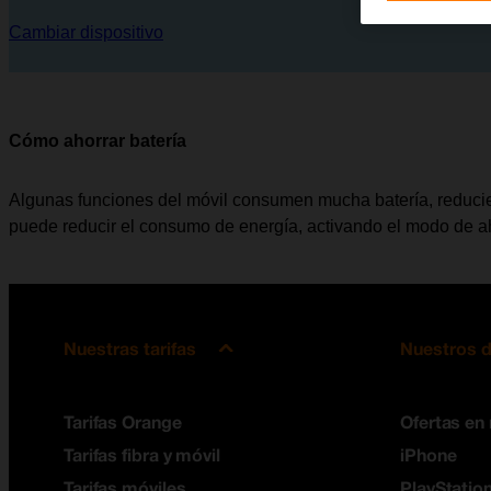
Cambiar dispositivo
Cómo ahorrar batería
Algunas funciones del móvil consumen mucha batería, reducie
puede reducir el consumo de energía, activando el modo de ah
Nuestras tarifas
Nuestros d
Tarifas Orange
Ofertas en
Tarifas fibra y móvil
iPhone
Tarifas móviles
PlayStation