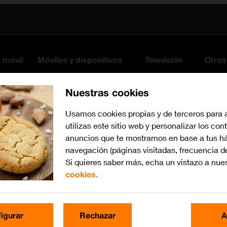
s móvil
Móviles y dispositivos
Televisión
Otros
Nuestras cookies
Usamos cookies propias y de terceros para 
utilizas este sitio web y personalizar los con
anuncios que te mostramos en base a tus há
navegación (páginas visitadas, frecuencia d
Si quieres saber más, echa un vistazo a nue
cookies.
iOS 13.1
Busca por problema o te
igurar
Rechazar
A