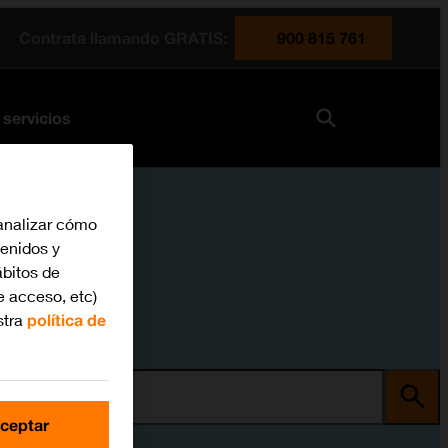
Contrata llamando GRATIS:
900 815 761
 servicios
analizar cómo
tenidos y
bitos de
e acceso, etc)
stra
política de
ma
ceptar