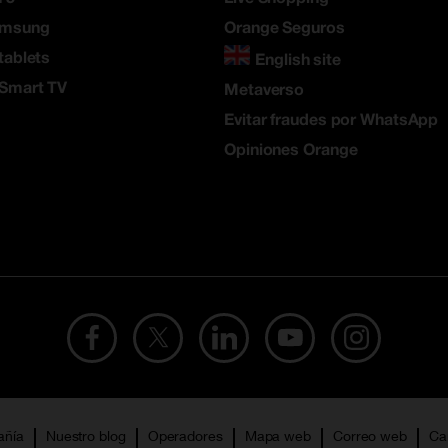
amsung
Orange Seguros
tablets
English site
 Smart TV
Metaverso
Evitar fraudes por WhatsApp
Opiniones Orange
añía
Nuestro blog
Operadores
Mapa web
Correo web
Ca