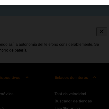
ndo así la autonomía del teléfono considerablemente. Se
orro de batería.
ispositivos
Enlaces de interés
 móviles
Test de velocidad
Buscador de tiendas
 5
Live Shopping