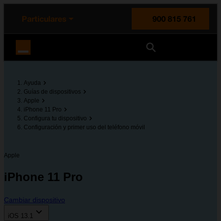
enido principal
e de la página
la cabecera
Particulares
900 815 761
Orange España
Ayuda
Guías de dispositivos
Apple
iPhone 11 Pro
Configura tu dispositivo
Configuración y primer uso del teléfono móvil
Apple
iPhone 11 Pro
Cambiar dispositivo
iOS 13.1