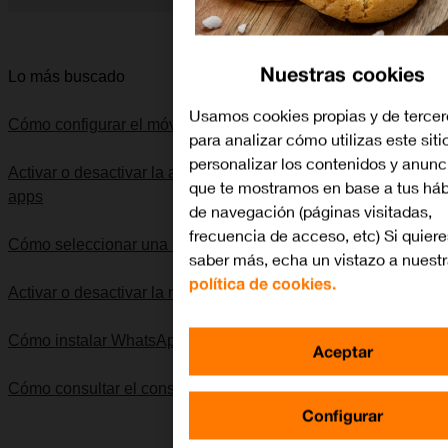
Diapositiva 1 de 5. Apple iPhone 11 Pro - DarkGray - imagen 
Nuestras cookies
Lo más buscado
Usamos cookies propias y de tercer
Cómo configurar el móvil para internet
para analizar cómo utilizas este siti
personalizar los contenidos y anunc
Activar o desactivar la actualización automática de las
que te mostramos en base a tus háb
apps
de navegación (páginas visitadas,
frecuencia de acceso, etc) Si quiere
Cómo seleccionar una red
saber más, echa un vistazo a nuest
política de cookies.
Activar o desactivar la notificación de llamadas
Cómo instalar WhatsApp Messenger
Aceptar
Cómo consultar el consumo de datos
Configurar