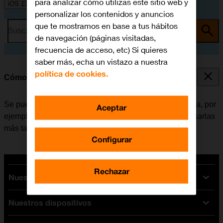
para analizar cómo utilizas este sitio web y
iOS 13.1
personalizar los contenidos y anuncios
que te mostramos en base a tus hábitos
Busca por problema o tema
de navegación (páginas visitadas,
frecuencia de acceso, etc) Si quieres
saber más, echa un vistazo a nuestra
política de cookies.
Cómo hacer una captura de pantalla
Se pueden hacer capturas de pantalla con el móvil para, por
Aceptar
ejemplo, compartirlas con los amigos o guardarlas y usarlas
más tarde.
Configurar
Rechazar
Nuestras tarifas
Nuestros dispositivos
Tarifas Orange
Tarifas fibra y móvil