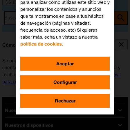
para analizar cómo utilizas este sitio web y
iOS 13.1
personalizar los contenidos y anuncios
que te mostramos en base a tus hábitos
Busca por problema o tema
de navegación (páginas visitadas,
frecuencia de acceso, etc) Si quieres
saber más, echa un vistazo a nuestra
política de cookies.
Cómo escribir y enviar correo electrónico
Se puede enviar y recibir correo electrónico desde las
Aceptar
cuentas de correo electrónico del móvil. Antes de enviar y
recibir correo electrónico, es necesario
configurar el móvil
Configurar
para correo electrónico
.
Rechazar
Nuestras tarifas
Nuestros dispositivos
Tarifas Orange