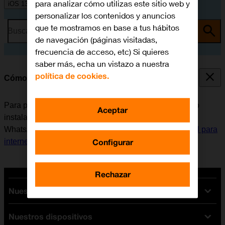
para analizar cómo utilizas este sitio web y
iOS 13.1
personalizar los contenidos y anuncios
que te mostramos en base a tus hábitos
Busca por problema o tema
de navegación (páginas visitadas,
frecuencia de acceso, etc) Si quieres
saber más, echa un vistazo a nuestra
política de cookies.
Cómo instalar WhatsApp Messenger
Para poder utilizar WhatsApp Messenger, es necesario
Aceptar
instalar esta aplicación en el móvil. Antes de instalar
WhatsApp Messenger, es necesario
configurar el móvil para
Configurar
internet
y
activar la Cuenta de Apple en el móvil
.
Rechazar
Nuestras tarifas
Nuestros dispositivos
Tarifas Orange