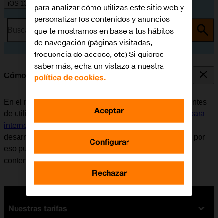
iOS 13.1
para analizar cómo utilizas este sitio web y
personalizar los contenidos y anuncios
que te mostramos en base a tus hábitos
Busca por problema o tema
de navegación (páginas visitadas,
frecuencia de acceso, etc) Si quieres
saber más, echa un vistazo a nuestra
Cómo utilizar Facebook
política de cookies.
En el móvil se puede utilizar la aplicación Facebook. Antes
Aceptar
de utilizar Facebook, es necesario
configurar el móvil para
internet
e
instalar Facebook
. Tener en cuenta que el
desarrollador de aplicaciones va actualizando la app y por
Configurar
eso puede ser que no coincida exactamente con el
contenido de esta instrucción.
Rechazar
Nuestras tarifas