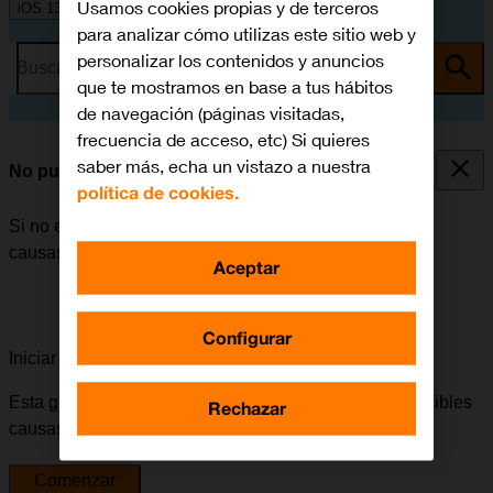
Usamos cookies propias y de terceros
iOS 13.1
para analizar cómo utilizas este sitio web y
personalizar los contenidos y anuncios
Busca por problema o tema
que te mostramos en base a tus hábitos
de navegación (páginas visitadas,
frecuencia de acceso, etc) Si quieres
saber más, echa un vistazo a nuestra
No puedo realizar llamadas
política de cookies.
Si no es posible realizar llamadas, puede haber varias
causas posibles al problema.
Aceptar
Configurar
Iniciar la guía para solucionar tu problema
Esta guía te va a conducir a través de una serie de posibles
Rechazar
causas y soluciones al problema.
Comenzar