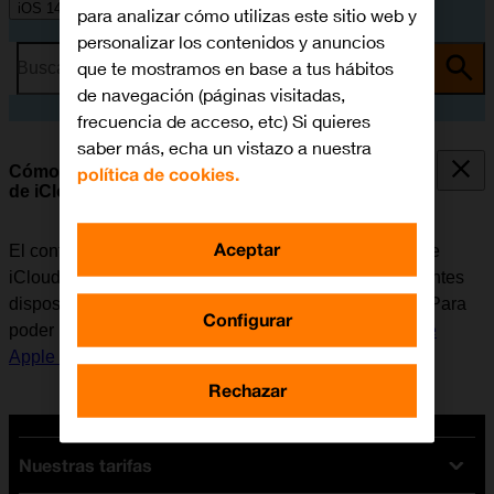
iOS 14.0
para analizar cómo utilizas este sitio web y
personalizar los contenidos y anuncios
que te mostramos en base a tus hábitos
Busca por problema o tema
de navegación (páginas visitadas,
frecuencia de acceso, etc) Si quieres
saber más, echa un vistazo a nuestra
Cómo sincronizar el contenido del móvil a través
política de cookies.
de iCloud
Aceptar
El contenido del móvil se puede sincronizar a través de
iCloud para así poder tener acceso a ello desde diferentes
dispositivos o recuperarlo en caso de perder el móvil. Para
Configurar
poder utilizar iCloud, es necesario
activar la Cuenta de
Apple en el móvil
.
Rechazar
Nuestras tarifas