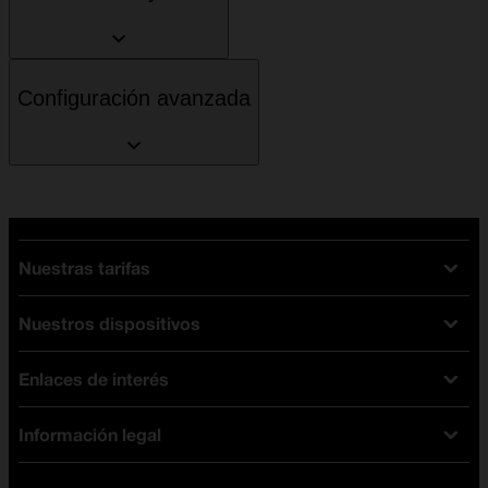
Configuración avanzada
Nuestras tarifas
Nuestros dispositivos
Tarifas Orange
Tarifas fibra y móvil
Enlaces de interés
Ofertas en móviles
Tarifas móviles
iPhone
Tarifas internet y fibra
Información legal
Test de velocidad
PlayStation 5
Tarifas de tarjeta prepago
Buscador de tiendas
Móviles Samsung