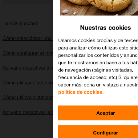
Diapositiva 1 de 5. Apple iPhone 11 Pro - DarkGray - imagen 
Lo más buscado
Nuestras cookies
Cómo seleccionar una red
Usamos cookies propias y de tercer
para analizar cómo utilizas este siti
Cómo configurar el móvil para internet
personalizar los contenidos y anunc
que te mostramos en base a tus háb
Activar o desactivar el modo de avión
de navegación (páginas visitadas,
frecuencia de acceso, etc) Si quiere
Cómo utilizar el reconocimiento facial (Face ID)
saber más, echa un vistazo a nuest
política de cookies.
Cómo utilizar la función de "No molestar"
Aceptar
Activar o desactivar la itinerancia de datos
Configurar