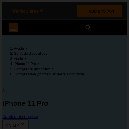
enido principal
e de la página
la cabecera
Particulares
900 815 761
Orange España
Ayuda
Guías de dispositivos
Apple
iPhone 11 Pro
Configura tu dispositivo
Configuración y primer uso del teléfono móvil
Apple
iPhone 11 Pro
Cambiar dispositivo
iOS 14.0