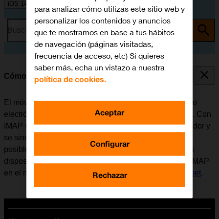
iOS 14.0
para analizar cómo utilizas este sitio web y
personalizar los contenidos y anuncios
Busca por problema o tema
que te mostramos en base a tus hábitos
de navegación (páginas visitadas,
frecuencia de acceso, etc) Si quieres
saber más, echa un vistazo a nuestra
Cómo configurar el correo electrónico IMAP
política de cookies.
El móvil se puede configurar para enviar y recibir correo
Aceptar
electrónico desde varias cuentas de correo electrónico. Con
IMAP se conservan los correos electrónicos en el servidor y
se sincronizan entre todos los dispositivos. Por eso es
Configurar
posible tener acceso al correo electrónico desde varios
dispositivos. Antes de configurar el correo electrónico IMAP
en el móvil, es necesario
configurar el móvil para internet
.
Rechazar