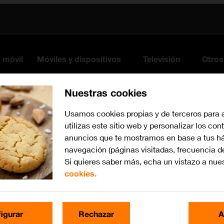
s móvil
Móviles y dispositivos
Televisión
Otros
Nuestras cookies
Usamos cookies propias y de terceros para 
utilizas este sitio web y personalizar los con
anuncios que te mostramos en base a tus há
navegación (páginas visitadas, frecuencia d
Si quieres saber más, echa un vistazo a nue
cookies.
iOS 14.0
Busca por problema o te
igurar
Rechazar
A