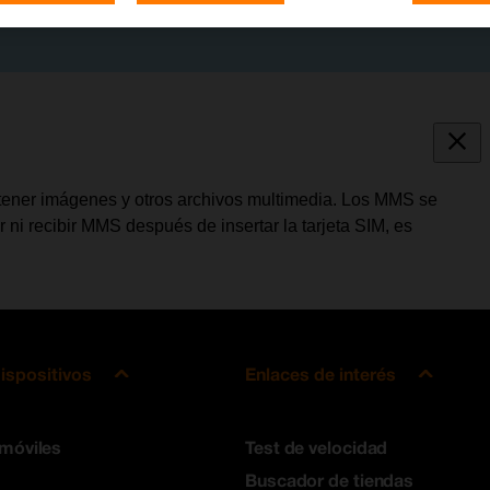
ner imágenes y otros archivos multimedia. Los MMS se
 ni recibir MMS después de insertar la tarjeta SIM, es
ispositivos
Enlaces de interés
 móviles
Test de velocidad
Buscador de tiendas