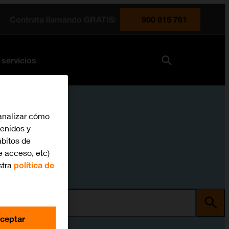
Contrata llamando GRATIS:
900 815 761
 servicios
analizar cómo
tenidos y
bitos de
e acceso, etc)
stra
política de
ma
ceptar