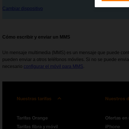
Cambiar dispositivo
Cómo escribir y enviar un MMS
Un mensaje multimedia (MMS) es un mensaje que puede conte
pueden enviar a otros teléfonos móviles. Si no se puede enviar
necesario
configurar el móvil para MMS
.
Nuestras tarifas
Nuestros d
Tarifas Orange
Ofertas en
Tarifas fibra y móvil
iPhone