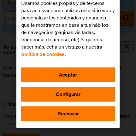
Usamos cookies propias y de terceros
iOS 14.0
para analizar cómo utilizas este sitio web y
personalizar los contenidos y anuncios
Busca por problema o tema
que te mostramos en base a tus hábitos
de navegación (páginas visitadas,
frecuencia de acceso, etc) Si quieres
saber más, echa un vistazo a nuestra
No puedo utilizar la conexión de internet de mi
móvil
política de cookies.
Si no se puede utilizar la conexión de internet del móvil,
Aceptar
puede haber varias causas posibles al problema.
Configurar
Iniciar la guía para solucionar tu problema
Rechazar
Esta guía te va a conducir a través de una serie de posibles
causas y soluciones al problema.