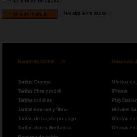
¿Te ha servido de ayuda?
No, siguiente causa
Sí, todo resuelto
Nuestras tarifas
Nuestros d
Tarifas Orange
Ofertas en
Tarifas fibra y móvil
iPhone
Tarifas móviles
PlayStation
Tarifas internet y fibra
Móviles S
Tarifas de tarjeta prepago
Ofertas en 
Tarifas datos ilimitados
Ofertas en
Recarga de saldo