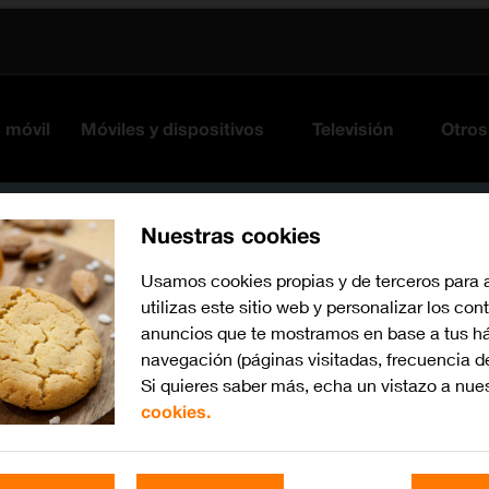
s móvil
Móviles y dispositivos
Televisión
Otros
Nuestras cookies
Usamos cookies propias y de terceros para 
utilizas este sitio web y personalizar los con
anuncios que te mostramos en base a tus há
navegación (páginas visitadas, frecuencia d
Si quieres saber más, echa un vistazo a nue
cookies.
iOS 14.0
Busca por problema o te