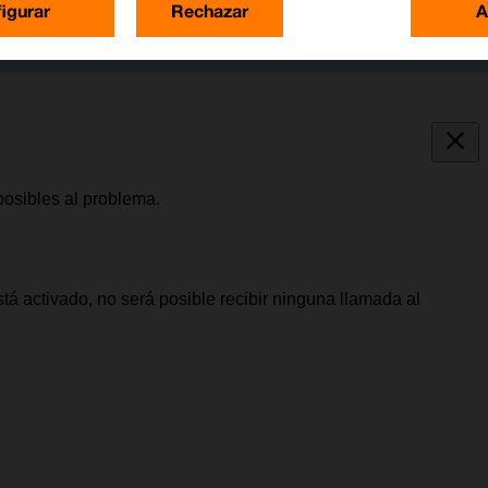
igurar
Rechazar
A
posibles al problema.
tá activado, no será posible recibir ninguna llamada al