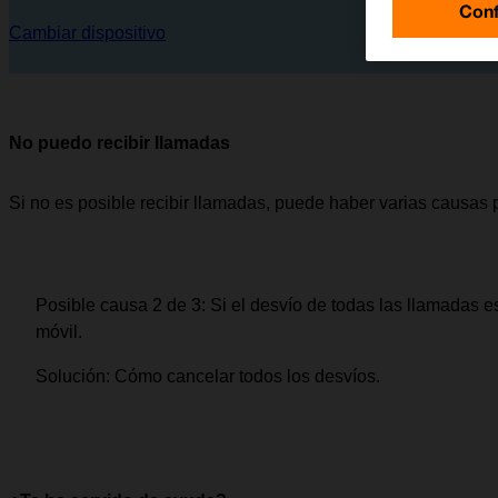
Conf
Cambiar dispositivo
No puedo recibir llamadas
Si no es posible recibir llamadas, puede haber varias causas 
Posible causa 2 de 3:
Si el desvío de todas las llamadas es
móvil.
Solución:
Cómo cancelar todos los desvíos.