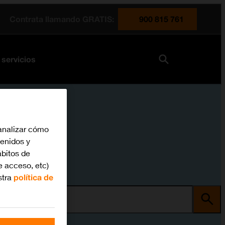
Contrata llamando GRATIS:
900 815 761
 servicios
analizar cómo
tenidos y
bitos de
e acceso, etc)
stra
política de
ma