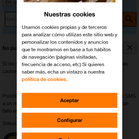
iOS 14.0
Nuestras cookies
Busca por problema o tema
Usamos cookies propias y de terceros
para analizar cómo utilizas este sitio web y
personalizar los contenidos y anuncios
No puedo enviar ni recibir SMS
que te mostramos en base a tus hábitos
de navegación (páginas visitadas,
frecuencia de acceso, etc) Si quieres
Si no se puede enviar ni recibir SMS, puede haber varias
saber más, echa un vistazo a nuestra
causas posibles al problema.
política de cookies.
Posible causa 2 de 2:
Si surgen problemas al enviar un SMS
Aceptar
a un número determinado, se puede deber a que haya un
fallo en el móvil del destinatario.
Configurar
Solución:
Intentar enviar un SMS a otro número.