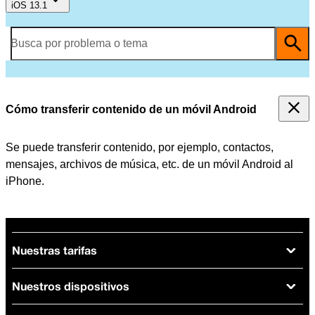
iOS 13.1
Busca por problema o tema
Cómo transferir contenido de un móvil Android
Se puede transferir contenido, por ejemplo, contactos,
mensajes, archivos de música, etc. de un móvil Android al
iPhone.
Nuestras tarifas
Nuestros dispositivos
Tarifas Orange
Tarifas fibra y móvil