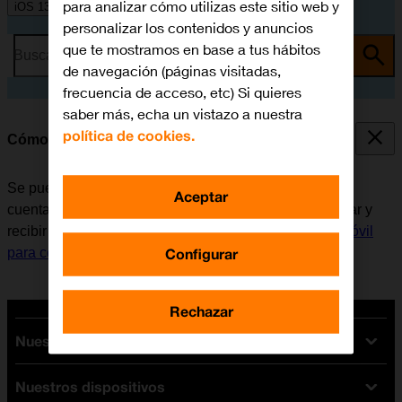
para analizar cómo utilizas este sitio web y
iOS 13.1
personalizar los contenidos y anuncios
que te mostramos en base a tus hábitos
Busca por problema o tema
de navegación (páginas visitadas,
frecuencia de acceso, etc) Si quieres
saber más, echa un vistazo a nuestra
política de cookies.
Cómo escribir y enviar correo electrónico
Se puede enviar y recibir correo electrónico desde las
Aceptar
cuentas de correo electrónico del móvil. Antes de enviar y
recibir correo electrónico, es necesario
configurar el móvil
Configurar
para correo electrónico
.
Rechazar
Nuestras tarifas
Nuestros dispositivos
Tarifas Orange