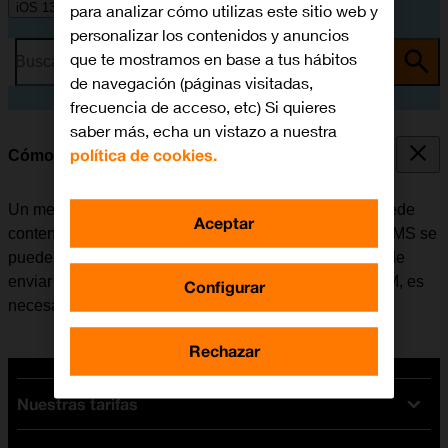
iOS 13.1
para analizar cómo utilizas este sitio web y
personalizar los contenidos y anuncios
que te mostramos en base a tus hábitos
Busca por problema o tema
de navegación (páginas visitadas,
frecuencia de acceso, etc) Si quieres
saber más, echa un vistazo a nuestra
política de cookies.
Cómo escribir y enviar un MMS
Un mensaje multimedia (MMS) es un mensaje que puede
Aceptar
contener imágenes y otros archivos multimedia. Los MMS se
pueden enviar a otros teléfonos móviles. Si no se puede
enviar ni recibir MMS después de insertar la tarjeta SIM, es
Configurar
necesario
configurar el móvil para MMS
.
Rechazar
Nuestras tarifas