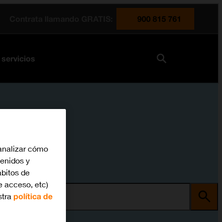
Contrata llamando GRATIS:
900 815 761
 servicios
analizar cómo
tenidos y
bitos de
e acceso, etc)
stra
política de
ma