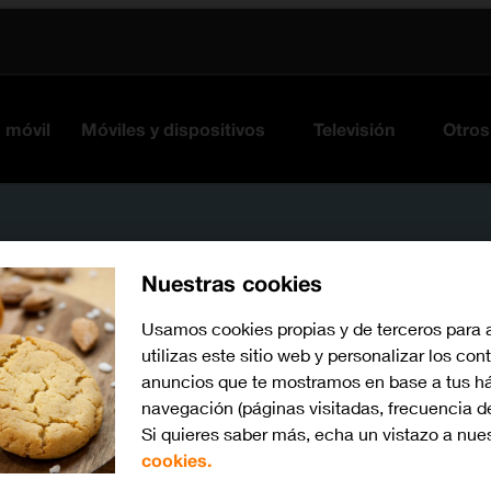
s móvil
Móviles y dispositivos
Televisión
Otros
Nuestras cookies
Usamos cookies propias y de terceros para 
utilizas este sitio web y personalizar los con
anuncios que te mostramos en base a tus há
navegación (páginas visitadas, frecuencia d
iOS 13.1
Si quieres saber más, echa un vistazo a nue
Busca por problema o te
cookies.