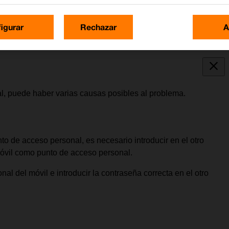
igurar
Rechazar
A
al, puede haber varias causas posibles al problema.
to de acceso personal, es necesario introducir en el otro
 móvil como punto de acceso personal.
nal del móvil e introducir la contraseña correcta en el otro