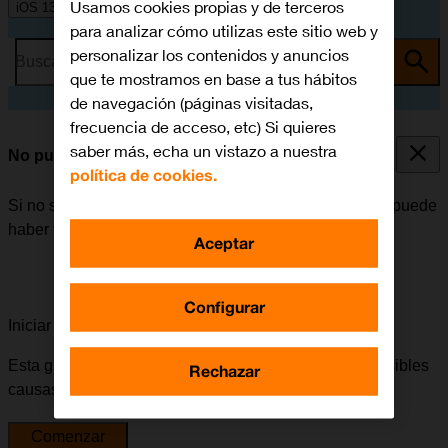
Usamos cookies propias y de terceros
iOS 13.1
para analizar cómo utilizas este sitio web y
personalizar los contenidos y anuncios
Busca por problema o tema
que te mostramos en base a tus hábitos
de navegación (páginas visitadas,
frecuencia de acceso, etc) Si quieres
saber más, echa un vistazo a nuestra
No puedo utilizar la función de Wi-Fi
política de cookies.
Si no se puede utilizar la función de Wi-Fi en el móvil, puede
haber varias causas posibles al problema.
Aceptar
Configurar
Iniciar la guía para solucionar tu problema
Esta guía te va a conducir a través de una serie de posibles
Rechazar
causas y soluciones al problema.
Comenzar