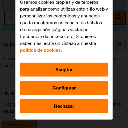
Usamos cookies propias y de terceros
iOS 13.1
para analizar cómo utilizas este sitio web y
personalizar los contenidos y anuncios
Busca por problema o tema
que te mostramos en base a tus hábitos
de navegación (páginas visitadas,
frecuencia de acceso, etc) Si quieres
saber más, echa un vistazo a nuestra
No puedo enviar ni recibir iMessages
política de cookies.
Si no se puede enviar ni recibir iMessages, puede haber
varias causas posibles al problema.
Aceptar
Configurar
Iniciar la guía para solucionar tu problema
Esta guía te va a conducir a través de una serie de posibles
Rechazar
causas y soluciones al problema.
Comenzar