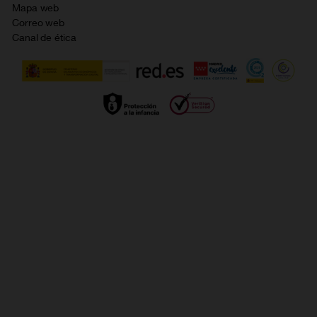
Política de cookies
Mapa web
Correo web
Política de privacidad
Canal de ética
Calidad de servicio
Gestionar UTIQ