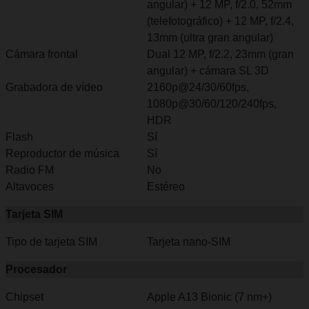
angular) + 12 MP, f/2.0, 52mm
(telefotográfico) + 12 MP, f/2.4,
13mm (ultra gran angular)
Cámara frontal
Dual 12 MP, f/2.2, 23mm (gran
angular) + cámara SL 3D
Grabadora de vídeo
2160p@24/30/60fps,
1080p@30/60/120/240fps,
HDR
Flash
Sí
Reproductor de música
Sí
Radio FM
No
Altavoces
Estéreo
Tarjeta SIM
Tipo de tarjeta SIM
Tarjeta nano-SIM
Procesador
Chipset
Apple A13 Bionic (7 nm+)