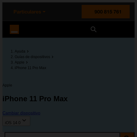
enido principal
e de la página
la cabecera
Particulares
900 815 761
Orange España
Ayuda
Guías de dispositivos
Apple
iPhone 11 Pro Max
Apple
iPhone 11 Pro Max
Cambiar dispositivo
iOS 14.0