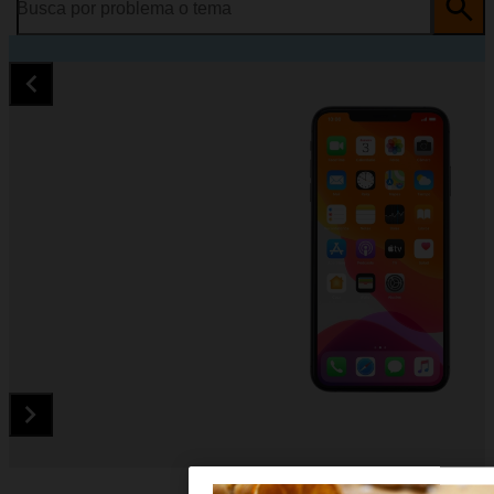
Busca por problema o tema
Diapositiva 1 de 5. Apple iPhone 11 Pro Max - Silver - imagen