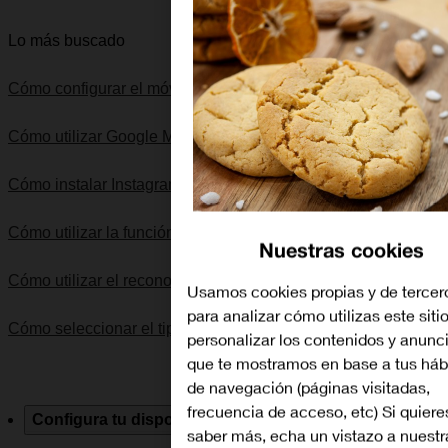
Lo más buscado
Cómo configurar el móvil para internet
Cómo utilizar Google Maps
Cómo instalar Instagram
Cómo utilizar la función de "No molestar"
Nuestras cookies
Cómo utilizar el reconocimiento facial (Face ID)
Usamos cookies propias y de tercer
para analizar cómo utilizas este siti
Cómo seleccionar el tipo de red
personalizar los contenidos y anunc
que te mostramos en base a tus háb
de navegación (páginas visitadas,
frecuencia de acceso, etc) Si quiere
Configura tu dispositivo
Solución de problemas
Esp
saber más, echa un vistazo a nuestr