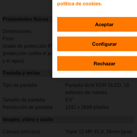
política de cookies.
Propiedades físicas
Aceptar
Dimensiones
158 x 77,8 x 8,1 mm
Peso
226 g
Configurar
Grado de protección IP
IP68 resistente al agua y al
(protección contra el polvo
polvo (hasta 4 m durante 30
y el agua)
min)
Rechazar
Pantalla y teclas
Tipo de pantalla
Pantalla táctil XDR OLED, 16
millones de colores
Tamaño de pantalla
6,5"
Resolución de pantalla
1242 x 2688 píxeles
Imagen, vídeo y audio
Cámara principal
Triple 12 MP, f/1.8, 26mm (gran