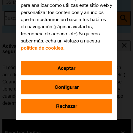
iOS 14.0
para analizar cómo utilizas este sitio web y
personalizar los contenidos y anuncios
Busca por problema o tema
que te mostramos en base a tus hábitos
de navegación (páginas visitadas,
frecuencia de acceso, etc) Si quieres
saber más, echa un vistazo a nuestra
Activar o desactivar el uso del código de
política de cookies.
seguridad
Aceptar
El código de seguridad evita que otras personas puedan
acceder al contenido del móvil (fotografías, mensajes, etc.).
Cuando el uso del código de seguridad está activado, se
Configurar
tiene que introducir cada vez que se enciende el móvil y
cuando no ha sido utilizado durante un período de tiempo
determinado.
Rechazar
Nuestras tarifas