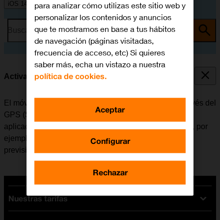
iOS 14.0
para analizar cómo utilizas este sitio web y
personalizar los contenidos y anuncios
que te mostramos en base a tus hábitos
Busca por problema o tema
de navegación (páginas visitadas,
frecuencia de acceso, etc) Si quieres
saber más, echa un vistazo a nuestra
política de cookies.
Activar o desactivar el GPS
El móvil puede determinar la posición geográfica a través del
Aceptar
GPS (Sistema de Posicionamiento Global). Varias
aplicaciones del móvil utilizan los datos de la posición, por
ejemplo, la navegación, la función de búsqueda o la
Configurar
previsión del tiempo.
Rechazar
Nuestras tarifas