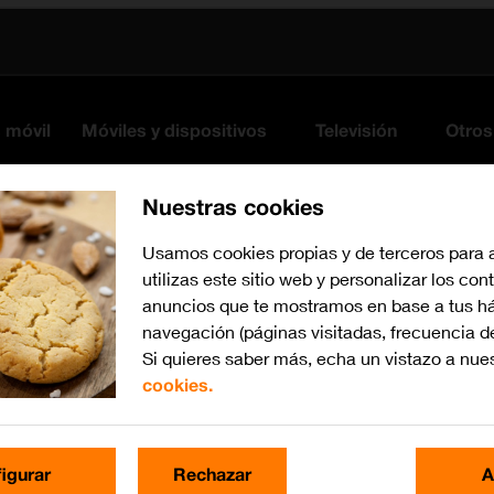
s móvil
Móviles y dispositivos
Televisión
Otros
Nuestras cookies
Usamos cookies propias y de terceros para 
utilizas este sitio web y personalizar los con
anuncios que te mostramos en base a tus há
navegación (páginas visitadas, frecuencia d
Si quieres saber más, echa un vistazo a nue
cookies.
iOS 14.0
Busca por problema o te
igurar
Rechazar
A