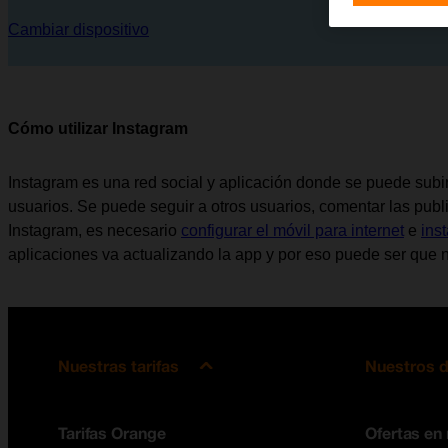
Cambiar dispositivo
Cómo utilizar Instagram
Instagram es una red social y aplicación donde se puede subir 
usuarios. Se puede seguir a otros usuarios, comentar las public
Instagram, es necesario
configurar el móvil para internet
e
ins
aplicaciones va actualizando la app y por eso puede ser que n
Nuestras tarifas
Nuestros d
Tarifas Orange
Ofertas en