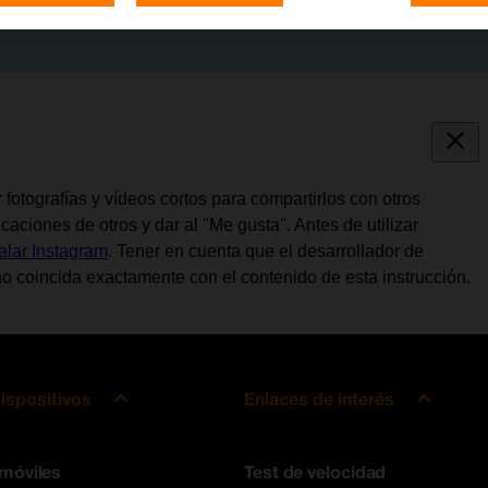
fotografías y vídeos cortos para compartirlos con otros
aciones de otros y dar al "Me gusta". Antes de utilizar
talar Instagram
. Tener en cuenta que el desarrollador de
o coincida exactamente con el contenido de esta instrucción.
ispositivos
Enlaces de interés
 móviles
Test de velocidad