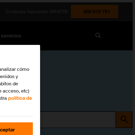
Contrata llamando GRATIS:
900 815 761
 servicios
analizar cómo
tenidos y
bitos de
e acceso, etc)
stra
política de
ma
ceptar