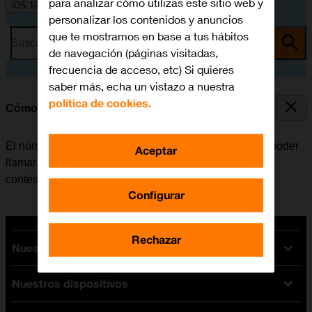
para analizar cómo utilizas este sitio web y
iOS 14.0
personalizar los contenidos y anuncios
que te mostramos en base a tus hábitos
Busca por problema o tema
de navegación (páginas visitadas,
frecuencia de acceso, etc) Si quieres
saber más, echa un vistazo a nuestra
política de cookies.
Cómo guardar el número del contestador
El número del contestador se puede guardar para así poder
Aceptar
llamar y escuchar los mensajes que han dejado en el
contestador.
Configurar
Rechazar
Nuestras tarifas
Nuestros dispositivos
Tarifas Orange
Tarifas fibra y móvil