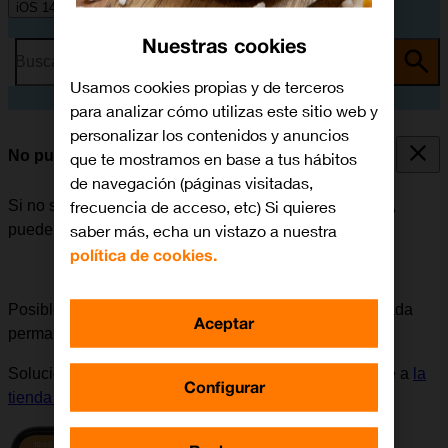
iOS 14.0
Nuestras cookies
Busca por problema o tema
Usamos cookies propias y de terceros
para analizar cómo utilizas este sitio web y
personalizar los contenidos y anuncios
No puedo iniciar mi móvil
que te mostramos en base a tus hábitos
de navegación (páginas visitadas,
frecuencia de acceso, etc) Si quieres
Si no se puede iniciar el móvil después de encenderlo,
saber más, echa un vistazo a nuestra
puede haber varias causas al problema.
política de cookies.
Posible causa 2 de 6:
Si la tarjeta SIM ha sido bloqueada
Aceptar
permanentemente, es necesario adquirir una nueva.
Solución:
Para solicitar una nueva tarjeta SIM, dirigirse a
la
Configurar
tienda de Orange
más cercana.