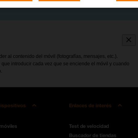
 al contenido del móvil (fotografías, mensajes, etc.).
e que introducir cada vez que se enciende el móvil y cuando
.
ispositivos
Enlaces de interés
 móviles
Test de velocidad
Buscador de tiendas