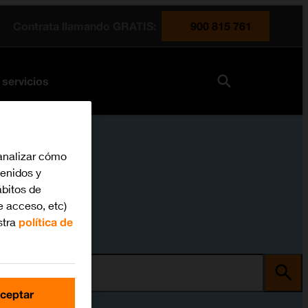
Contrata llamando GRATIS:
900 815 761
 servicios
analizar cómo
tenidos y
bitos de
e acceso, etc)
stra
política de
ma
ceptar