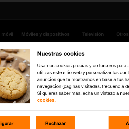
s móvil
Móviles y dispositivos
Televisión
Otros
Nuestras cookies
Usamos cookies propias y de terceros para 
utilizas este sitio web y personalizar los con
anuncios que te mostramos en base a tus há
navegación (páginas visitadas, frecuencia d
Si quieres saber más, echa un vistazo a nue
cookies.
iOS 14.1
Busca por problema o te
igurar
Rechazar
A