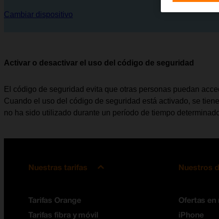
Cambiar dispositivo
Activar o desactivar el uso del código de seguridad
El código de seguridad evita que otras personas puedan acceder
Cuando el uso del código de seguridad está activado, se tien
no ha sido utilizado durante un período de tiempo determinado
Nuestras tarifas
Nuestros d
Tarifas Orange
Ofertas en
Tarifas fibra y móvil
iPhone