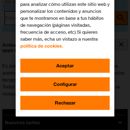
iOS 14.1
para analizar cómo utilizas este sitio web y
personalizar los contenidos y anuncios
que te mostramos en base a tus hábitos
Busca por problema o tema
de navegación (páginas visitadas,
frecuencia de acceso, etc) Si quieres
saber más, echa un vistazo a nuestra
Activar o desactivar la eliminación automática de
política de cookies.
apps no utilizadas
Aceptar
Es posible configurar el móvil para que elimine de forma
automática las apps que no se han utilizado durante mucho
tiempo y así liberar espacio en la memoria del teléfono.
Configurar
Todos los ajustes de las apps y los datos se guardan y se
restauran al volver a instalar la app de App Store.
Rechazar
Nuestras tarifas