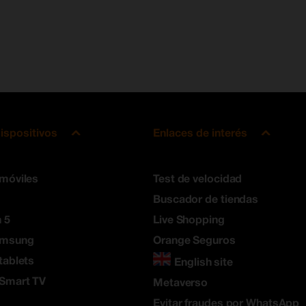
ispositivos
Enlaces de interés
 móviles
Test de velocidad
Buscador de tiendas
 5
Live Shopping
amsung
Orange Seguros
tablets
English site
 Smart TV
Metaverso
Evitar fraudes por WhatsApp