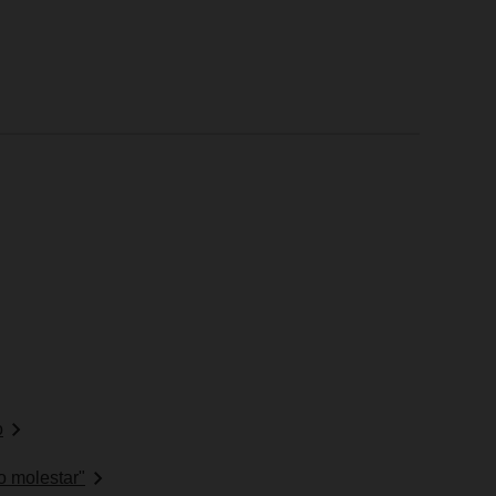
o
o molestar"