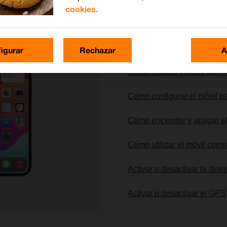
cookies.
Lo más buscado
igurar
Rechazar
A
Cómo instalar WhatsApp M
Cómo configurar el móvil pa
Cómo encender y apagar el
Cómo utilizar el móvil com
Activar o desactivar la itin
Activar o desactivar el GPS