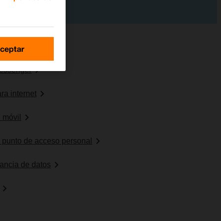
ceptar
essenger
ra internet
 móvil
o punto de acceso personal
erancia de datos