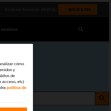
Contrata llamando GRATIS:
900 815 761
 servicios
analizar cómo
tenidos y
bitos de
e acceso, etc)
stra
política de
ma