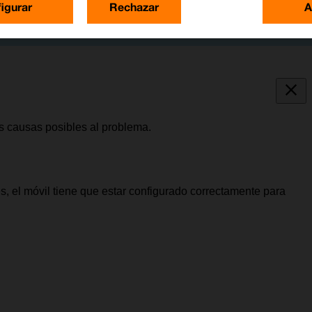
igurar
Rechazar
A
as causas posibles al problema.
s, el móvil tiene que estar configurado correctamente para