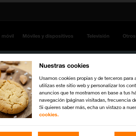
s móvil
Móviles y dispositivos
Televisión
Otros
Nuestras cookies
Usamos cookies propias y de terceros para 
utilizas este sitio web y personalizar los con
anuncios que te mostramos en base a tus há
navegación (páginas visitadas, frecuencia d
Si quieres saber más, echa un vistazo a nue
cookies.
iOS 14.1
Busca por problema o te