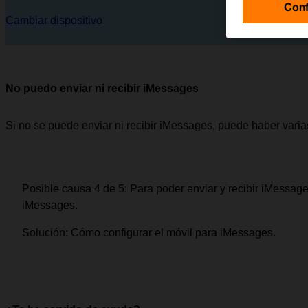
Conf
Cambiar dispositivo
No puedo enviar ni recibir iMessages
Si no se puede enviar ni recibir iMessages, puede haber vari
Posible causa 4 de 5:
Para poder enviar y recibir iMessage
iMessages.
Solución:
Cómo configurar el móvil para iMessages.