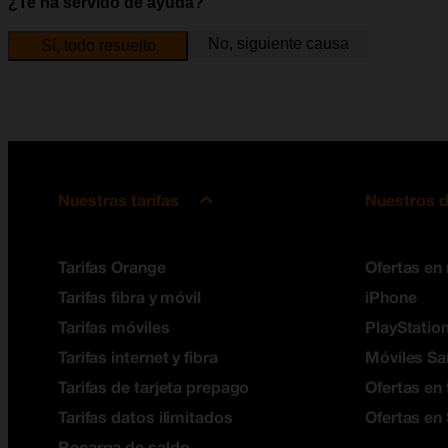
¿Te ha servido de ayuda?
No, siguiente causa
Sí, todo resuelto
Nuestras tarifas
Nuestros d
Tarifas Orange
Ofertas en
Tarifas fibra y móvil
iPhone
Tarifas móviles
PlayStation
Tarifas internet y fibra
Móviles S
Tarifas de tarjeta prepago
Ofertas en 
Tarifas datos ilimitados
Ofertas en
Recarga de saldo