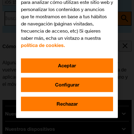
para analizar cómo utilizas este sitio web y
iOS 15.1
personalizar los contenidos y anuncios
que te mostramos en base a tus hábitos
Busca por problema o tema
de navegación (páginas visitadas,
frecuencia de acceso, etc) Si quieres
saber más, echa un vistazo a nuestra
política de cookies.
Cómo cerrar las aplicaciones en segundo plano
Algunas aplicaciones no se cierran del todo cuando se
Aceptar
vuelve a la pantalla de inicio. Si no se cierran de la lista de
aplicaciones activas, seguirán estando en segundo plano y
Configurar
el móvil funcionará más lentamente.
Rechazar
Nuestras tarifas
Nuestros dispositivos
Tarifas Orange