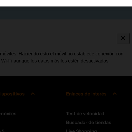
 móviles. Haciendo esto el móvil no establece conexión con
zar Wi-Fi aunque los datos móviles estén desactivados.
ispositivos
Enlaces de interés
 móviles
Test de velocidad
Buscador de tiendas
 5
Live Shopping