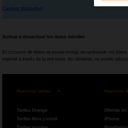
Cambiar dispositivo
Activar o desactivar los datos móviles
El consumo de datos se puede limitar, desactivando los datos
internet a través de la red móvil. No obstante, se puede utili
Nuestras tarifas
Nuestros d
Tarifas Orange
Ofertas en
Tarifas fibra y móvil
iPhone
Tarifas móviles
PlayStation