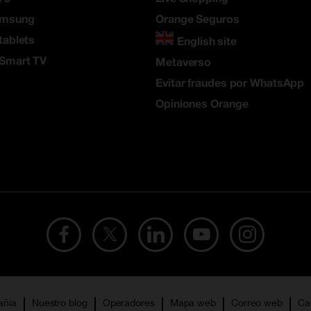
amsung
Orange Seguros
tablets
English site
 Smart TV
Metaverso
Evitar fraudes por WhatsApp
Opiniones Orange
añía
Nuestro blog
Operadores
Mapa web
Correo web
Ca