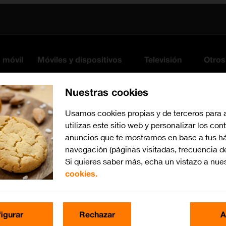
s móvil
Móviles y dispositivos
Televisión
Otros
Nuestras cookies
Usamos cookies propias y de terceros para 
utilizas este sitio web y personalizar los con
anuncios que te mostramos en base a tus há
navegación (páginas visitadas, frecuencia d
Si quieres saber más, echa un vistazo a nue
cookies.
iOS 17
Busca por problema o te
igurar
Rechazar
A