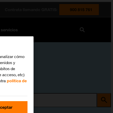
Contrata llamando GRATIS:
900 815 761
 servicios
analizar cómo
tenidos y
bitos de
e acceso, etc)
stra
política de
ma
ceptar