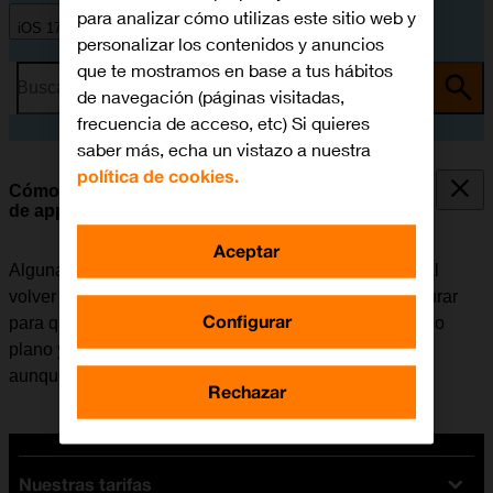
para analizar cómo utilizas este sitio web y
iOS 17
personalizar los contenidos y anuncios
que te mostramos en base a tus hábitos
Busca por problema o tema
de navegación (páginas visitadas,
frecuencia de acceso, etc) Si quieres
saber más, echa un vistazo a nuestra
política de cookies.
Cómo seleccionar los ajustes de la actualización
de apps en segundo plano
Aceptar
Algunas apps siguen funcionando en segundo plano al
volver a la pantalla de inicio. El móvil se puede configurar
Configurar
para que actualice el contenido de las apps en segundo
plano y así se puede seguir recibiendo notificaciones
aunque una app no esté activa.
Rechazar
Nuestras tarifas