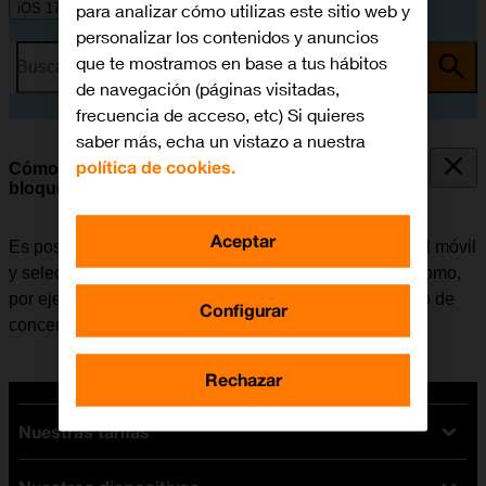
para analizar cómo utilizas este sitio web y
iOS 17
personalizar los contenidos y anuncios
que te mostramos en base a tus hábitos
Busca por problema o tema
de navegación (páginas visitadas,
frecuencia de acceso, etc) Si quieres
saber más, echa un vistazo a nuestra
política de cookies.
Cómo seleccionar los ajustes de la pantalla de
bloqueo
Aceptar
Es posible configurar varias pantallas de bloqueo en el móvil
y seleccionar diferentes ajustes para estas pantallas como,
por ejemplo, la imagen de fondo, los widgets y el modo de
Configurar
concentración.
Rechazar
Nuestras tarifas